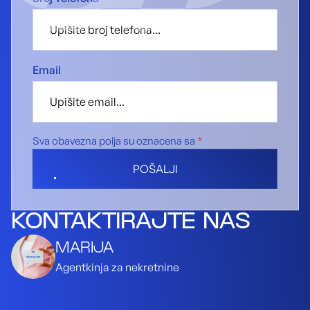
Email
Sva obavezna polja su oznacena sa
*
POŠALJI
KONTAKTIRAJTE NAS
MARIJA
Agentkinja za nekretnine