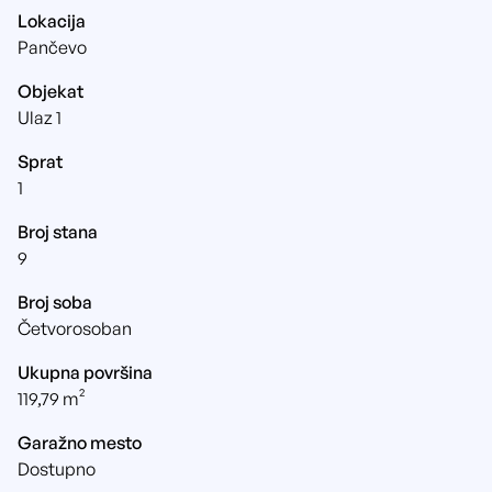
Lokacija
Pančevo
Objekat
Ulaz 1
Sprat
1
Broj stana
9
Broj soba
Četvorosoban
Ukupna površina
119,79 m²
Garažno mesto
Dostupno