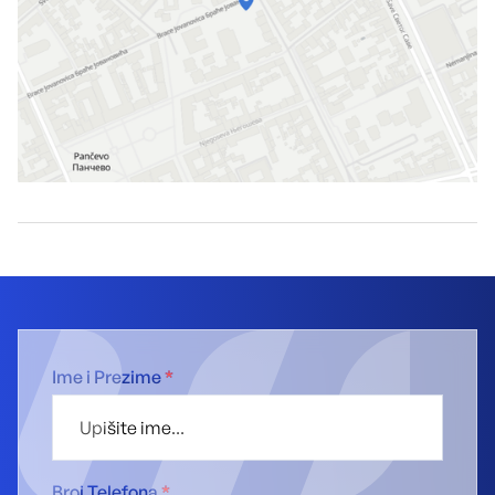
Ime i Prezime
*
Broj Telefona
*