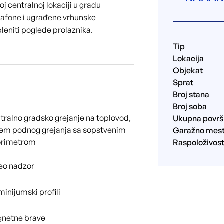
j centralnoj lokaciji u gradu
plafone i ugrađene vrhunske
leniti poglede prolaznika.
Tip
Lokacija
Objekat
Sprat
Broj stana
Broj soba
tralno gradsko grejanje na toplovod,
Ukupna površ
tem podnog grejanja sa sopstvenim
Garažno mes
orimetrom
Raspoloživos
eo nadzor
minijumski profili
netne brave