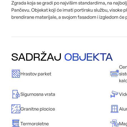
Zgrada koja se gradi po najvišim standardima, na najboljo
Pančevu. Objekat koji će imati portirsku službu, visoke 
brendirane materijale, a svojom fasadom i izgledom će p
SADRŽAJ
OBJEKTA
Cen
Hrastov parket
sis
kal
Sigurnosna vrata
Vid
Granitne plocice
Alu
Termoroletne
Mag