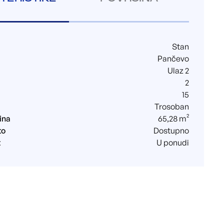
Stan
Pančevo
Ulaz 2
2
15
Trosoban
ina
65,28 m²
to
Dostupno
t
U ponudi